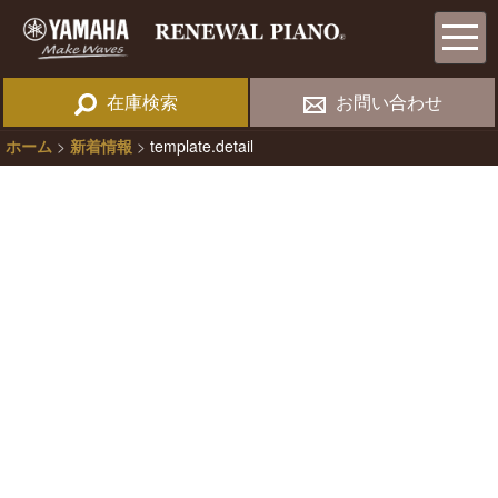
在庫検索
お問い合わせ
ホーム
>
新着情報
>
template.detail
News
新着情報
[%title%]
[%article_date_notime_wa%]
[%lead%]
[%list_start%]